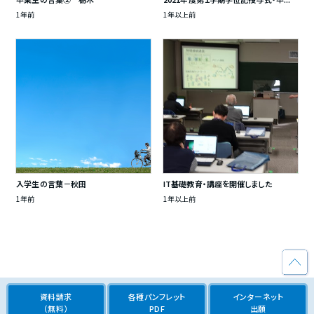
1年前
1年以上前
入学生の言葉－秋田
IT基礎教育・講座を開催しました
1年前
1年以上前
資料請求
各種パンフレット
インターネット
（無料）
PDF
出願