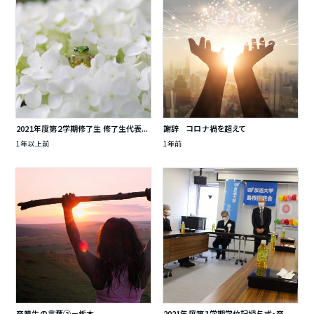
2021年度第２学期修了生 修了生代表...
謝辞 コロナ禍を超えて
1年以上前
1年前
卒業生の言葉②－栃木
2021年度第１学期学位記授与式・卒...