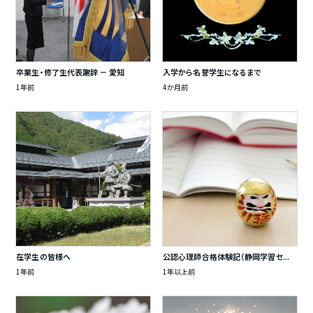
卒業生・修了生代表謝辞 － 愛知
入学から名誉学生になるまで
1年前
4か月前
在学生の皆様へ
公認心理師合格体験記（静岡学習セ...
1年前
1年以上前