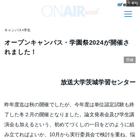
和歌山
鹿児島
宮崎
愛知
群馬
長崎
静岡
長崎
栃木
島根
秋田
石川
キャンパス×学生
オープンキャンパス・学園祭2024が開催さ
れました！
茨城
放送大学茨城学習センター
昨年度迄は秋の開催でしたが、今年度は単位認定試験も終
了した冬２月の開催となりました。論文発表会及び学生講
演会も加えるという、初めてづくしの一日をどのように組
み立てればよいか、10月から実行委員会で検討を重ね、悩