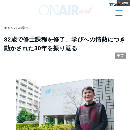
和歌山
神奈川
鹿児島
兵庫
山梨
佐賀
新潟
佐賀
新潟
群馬
熊本
静岡
キャンパス×学生
82歳で修士課程を修了。学びへの情熱につき
動かされた30年を振り返る
千葉