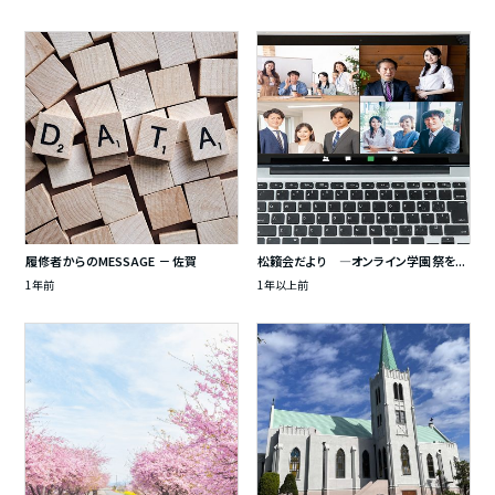
履修者からのMESSAGE － 佐賀
松籟会だより ―オンライン学園祭を...
1年前
1年以上前