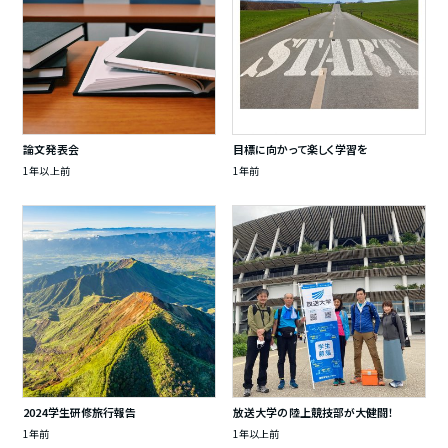
論文発表会
目標に向かって楽しく学習を
1年以上前
1年前
2024学生研修旅行報告
放送大学の陸上競技部が大健闘！
1年前
1年以上前