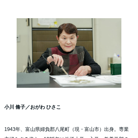
小川 脩子／おがわ ひさこ
1943年、富山県婦負郡八尾町（現・富山市）出身。専業