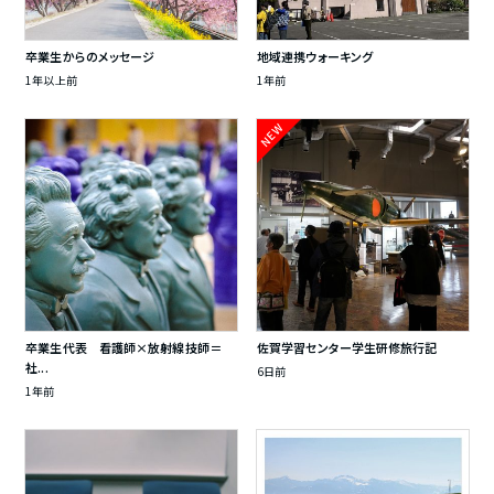
卒業生からのメッセージ
地域連携ウォーキング
1年以上前
1年前
NEW
卒業生代表 看護師×放射線技師＝
佐賀学習センター学生研修旅行記
社...
6日前
1年前