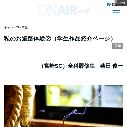
神奈川
佐賀
滋賀
群馬
埼玉
大阪
大阪
佐賀
愛知
広島
静岡
長崎
キャンパス×学生
私のお遍路体験②（学生作品紹介ページ）
宮崎
（宮崎SC）全科履修生 柴田 俊一