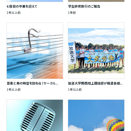
6 度目の卒業を迎えて
学生研修旅行のご報告
1年以上前
1年前
音楽と美の時空を訪ねる（サークル...
放送大学関西陸上競技部が報道各紙...
1年以上前
1年以上前