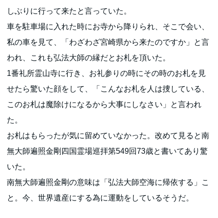
しぶりに行って来たと言っていた。
車を駐車場に入れた時にお寺から降りられ、そこで会い、
私の車を見て、「わざわざ宮崎県から来たのですか」と言
われ、これも弘法大師の縁だとお札を頂いた。
1番礼所霊山寺に行き、お礼参りの時にその時のお札を見
せたら驚いた顔をして、「こんなお札を人は捜している、
このお札は魔除けになるから大事にしなさい」と言われ
た。
お札はもらったが気に留めていなかった。改めて見ると南
無大師遍照金剛四国霊場巡拝第549回73歳と書いてあり驚
いた。
南無大師遍照金剛の意味は「弘法大師空海に帰依する」こ
と。今、世界遺産にする為に運動をしているそうだ。