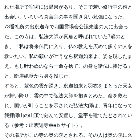
れた場所で宿坊には温泉があり、そこで若い修行中の僧と
出会い、いろいろ真言宗の事を聞き良い勉強になった。
73番礼所の出釈迦寺で四国霊場会公認先達の人に出会っ
た。この寺は、弘法大師が真魚と呼ばれていた7歳のと
き、「私は将来仏門に入り、仏の教えを広めて多くの人を
救いたい。私の願いが叶うなら釈迦如来よ、姿を現したま
え。もし叶わぬのなら一命を捨てこの身を諸仏に捧げる」
と、断崖絶壁から身を投じた。
すると、紫色の雲が湧き、釈迦如来と羽衣をまとった天女
が舞い降り、雲の中で弘法大師を抱きとめた。命を救わ
れ、願いが叶うことを示された弘法大師は、青年になって
我拝師山の山頂で刻んで安置し、堂宇を建てたとされてい
る（参考：出釈迦寺Weｂサイト）。
その場所がこの寺の奥の院とされる。その人は奥の院に久