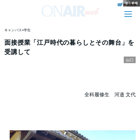
東京多摩
鹿児島
高知
大阪
宮崎
三重
栃木
長崎
三重
宮城
熊本
長崎
キャンパス×学生
面接授業「江戸時代の暮らしとその舞台」を
受講して
山口
全科履修生 河邉 文代