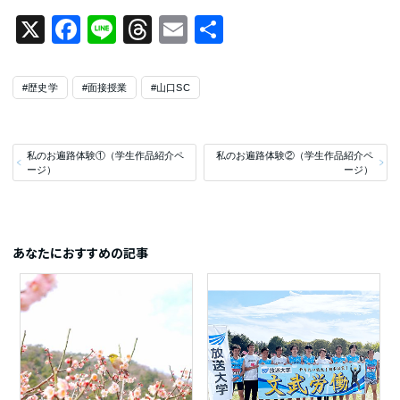
X
Facebook
Line
Threads
Email
共
有
#歴史学
#面接授業
#山口SC
私のお遍路体験①（学生作品紹介ペ
私のお遍路体験②（学生作品紹介ペ
ージ）
ージ）
あなたにおすすめの記事