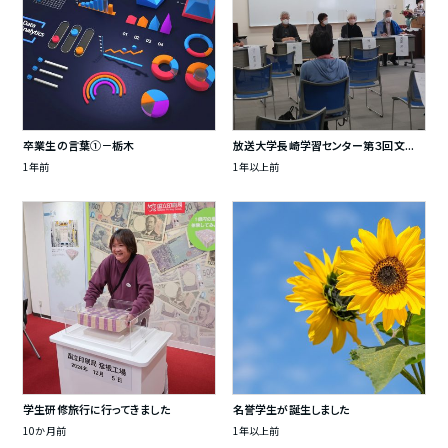
卒業生の言葉①－栃木
放送大学長崎学習センター第３回文...
1年前
1年以上前
学生研修旅行に行ってきました
名誉学生が誕生しました
10か月前
1年以上前