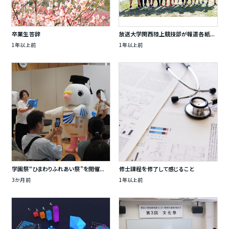
卒業生答辞
放送大学関西陸上競技部が報道各紙...
1年以上前
1年以上前
学園祭“ひまわりふれあい祭”を開催...
修士課程を修了して感じること
3か月前
1年以上前