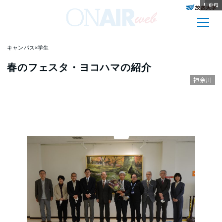
北海道
鹿児島
沖縄
宮城
福島
佐賀
栃木
兵庫
長崎
熊本
山口
キャンパス×学生
春のフェスタ・ヨコハマの紹介
神奈川