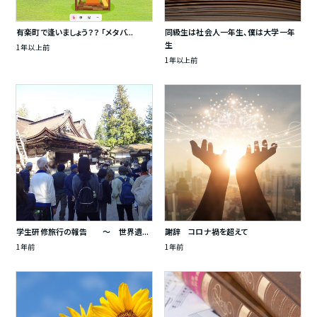
有楽町で逢いましょう？？ 「メタバ...
同級生は社会人一年生、僕は大学一年
生
1年以上前
1年以上前
学生研修旅行の報告 ～ 世界遺...
謝辞 コロナ禍を超えて
1年前
1年前