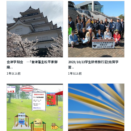
会津学知会 ―「會津藩主松平家御
2023/10/22学生研修旅行記(佐賀学
廟...
習...
1年以上前
1年以上前