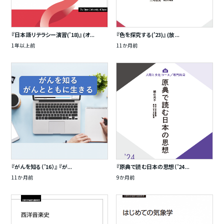
『日本語リテラシー演習(’18)』 (オ...
『色を探究する(’23)』 (放...
1年以上前
11か月前
『がんを知る（’16）』 『が...
『原典で読む日本の思想（’24...
11か月前
9か月前