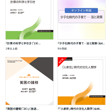
『計算の科学と手引き（’19）...
『少子化時代の子育て―法と政策（&#...
1年以上前
9か月前
NEW
『貧困の諸相（’23）』（放送...
『「人新世」時代の文化人類学（&#8...