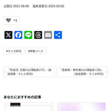
公開日 2021-09-06
最終更新日 2023-03-02
+1
X
Facebook
Line
Threads
Email
共
有
#ラジオ科目
#情報コース
『乳幼児･児童の心理臨床(’17)』 (放
『思春期・青年期の心理臨床 (’19)』
送授業・テレビ科目)
(放送授業・ラジオ科目)
あなたにおすすめの記事