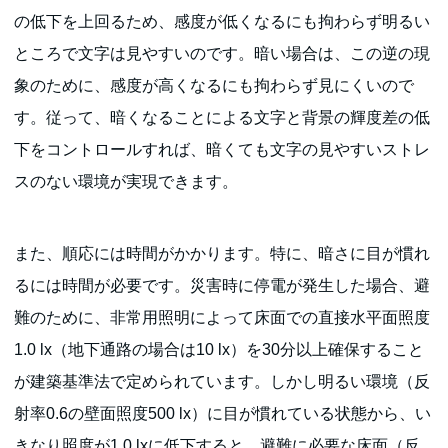
の低下を上回るため、感度が低くなるにも拘わらず明るい
ところで文字は見やすいのです。暗い場合は、この逆の現
象のために、感度が高くなるにも拘わらず見にくいので
す。従って、暗くなることによる文字と背景の輝度差の低
下をコントロールすれば、暗くても文字の見やすいストレ
スのない環境が実現できます。
また、順応には時間がかかります。特に、暗さに目が慣れ
るには時間が必要です。災害時に停電が発生した場合、避
難のために、非常用照明によって床面での直接水平面照度
1.0 lx（地下通路の場合は10 lx）を30分以上確保すること
が建築基準法で定められています。しかし明るい環境（反
射率0.6の壁面照度500 lx）に目が慣れている状態から、い
きなり照度が1.0 lxに低下すると、避難に必要な床面（反