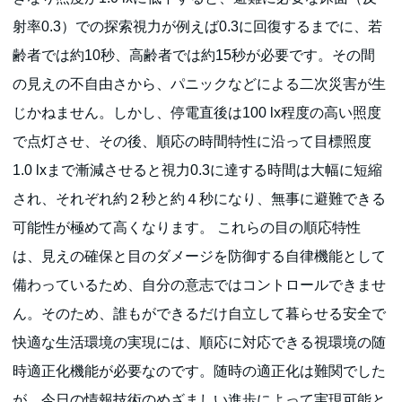
射率0.3）での探索視力が例えば0.3に回復するまでに、若
齢者では約10秒、高齢者では約15秒が必要です。その間
の見えの不自由さから、パニックなどによる二次災害が生
じかねません。しかし、停電直後は100 lx程度の高い照度
で点灯させ、その後、順応の時間特性に沿って目標照度
1.0 lxまで漸減させると視力0.3に達する時間は大幅に短縮
され、それぞれ約２秒と約４秒になり、無事に避難できる
可能性が極めて高くなります。 これらの目の順応特性
は、見えの確保と目のダメージを防御する自律機能として
備わっているため、自分の意志ではコントロールできませ
ん。そのため、誰もができるだけ自立して暮らせる安全で
快適な生活環境の実現には、順応に対応できる視環境の随
時適正化機能が必要なのです。随時の適正化は難関でした
が、今日の情報技術のめざましい進歩によって実現可能と