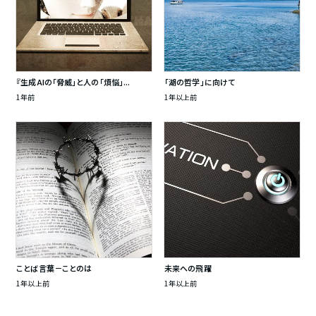
『生成AIの「脅威」と人の「煩悩」...
「湖の哲学」に向けて
1年前
1年以上前
ことば言葉－ことのは
未来への飛躍
1年以上前
1年以上前