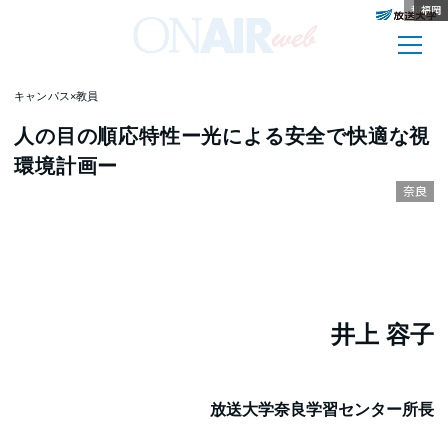
和歌山
徳島
秋田
兵庫
新潟
栃木
山梨
秋田
福岡
福岡
キャンパス×教員
人の目の順応特性ー光による安全で快適な視
環境計画ー
奈良
井上 容子
放送大学奈良学習センター所長