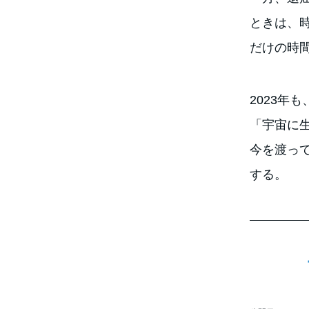
ときは、
だけの時
2023年
「宇宙に
今を渡っ
する。