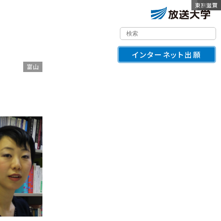
東京渋谷
東京文京
和歌山
神奈川
沖縄
秋田
新潟
青森
大分
山梨
滋賀
インターネット出願
富山