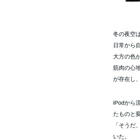
冬の夜空は
日常から
大方の色
筋肉の心
が存在し
iPodか
たものと
「そうだ
いた。