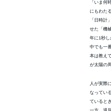
「いま何
にもわた
「日時計
せた「機
年に1秒
中でも一
本は教えて
が太陽の
人が実際
なってい
ていると
一方、退