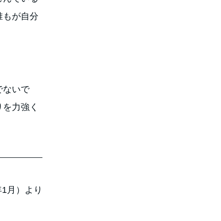
誰もが自分
んでないで
りを力強く
年1月）より