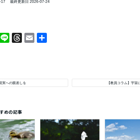
-17
最終更新日 2026-07-24
Facebook
Line
Threads
Email
共
有
現実への眼差しを
【教員コラム】宇宙
すめの記事