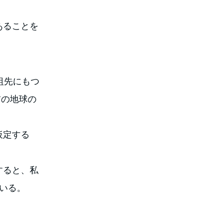
あることを
祖先にもつ
前の地球の
仮定する
すると、私
ている。