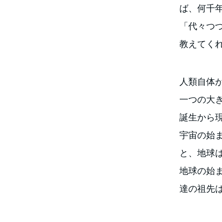
ば、何千
「代々つ
教えてく
人類自体
一つの大き
誕生から
宇宙の始ま
と、地球
地球の始ま
達の祖先は