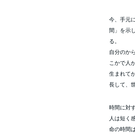
今、手元
間」を示
る。
自分のか
こかで人
生まれて
長して、
時間に対
人は短く
命の時間