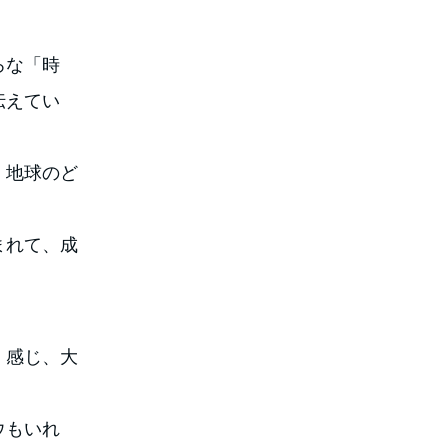
ろな「時
伝えてい
、地球のど
まれて、成
く感じ、大
ウもいれ