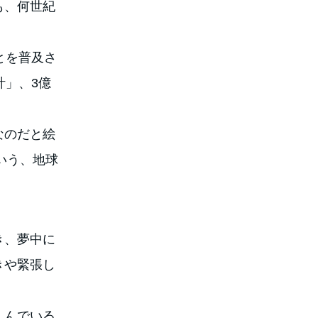
も、何世紀
とを普及さ
計」、3億
なのだと絵
いう、地球
き、夢中に
きや緊張し
しんでいる