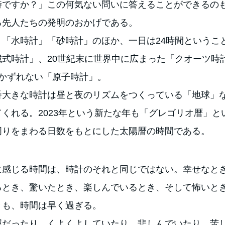
時ですか？」この何気ない問いに答えることができるの
る先人たちの発明のおかげである。
」「水時計」「砂時計」のほか、一日は24時間というこ
械式時計」、20世紀末に世界中に広まった「クオーツ時
しかずれない「原子時計」。
番大きな時計は昼と夜のリズムをつくっている「地球」
くれる。2023年という新たな年も「グレゴリオ暦」と
周りをまわる日数をもとにした太陽暦の時間である。
に感じる時間は、時計のそれと同じではない。幸せなと
るとき、驚いたとき、楽しんでいるとき、そして怖いと
きも、時間は早く過ぎる。
屈だったり、くよくよしていたり、悲しんでいたり、苦