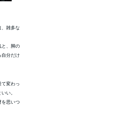
は、雑多な
気と、脚の
る自分だけ
経て変わっ
といい。
材を思いつ