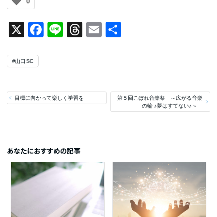
0
X
Facebook
Line
Threads
Email
共
有
#山口SC
目標に向かって楽しく学習を
第５回こぼれ音楽祭 ～広がる音楽
の輪 ♪夢はすてない♪～
あなたにおすすめの記事