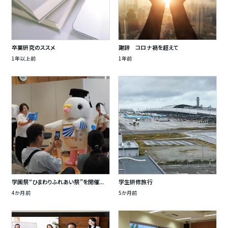
卒業研究のススメ
謝辞 コロナ禍を超えて
1年以上前
1年前
学園祭“ひまわりふれあい祭”を開催...
学生研修旅行
4か月前
5か月前