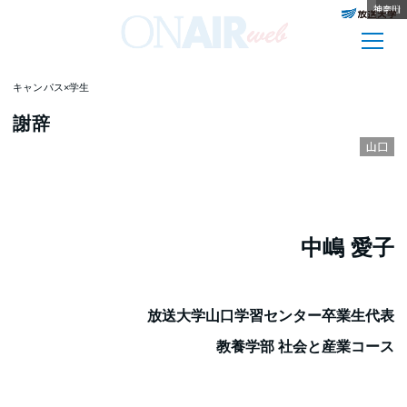
和歌山
神奈川
鳥取
長崎
宮崎
京都
新潟
山梨
高知
島根
静岡
大分
キャンパス×学生
謝辞
山口
中嶋 愛子
放送大学山口学習センター卒業生代表
教養学部 社会と産業コース