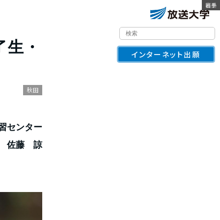
福井
鳥取
奈良
群馬
宮城
広島
鳥取
奈良
山梨
福井
福島
岩手
了生・
インターネット出願
秋田
習センター
佐藤 諒