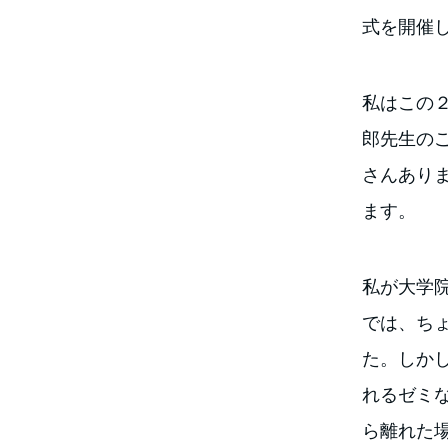
式を開催
私はこの
郎先生の
さんあり
ます。
私が大学院
では、ち
た。しか
れるゼミ
ら離れた