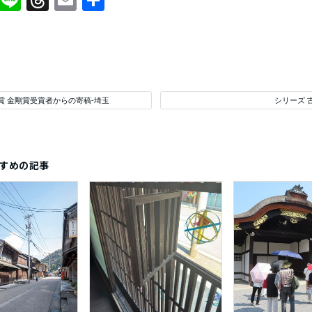
Facebook
Line
Threads
Email
共
有
賞 金剛賞受賞者からの寄稿-埼玉
シリーズ 
すめの記事