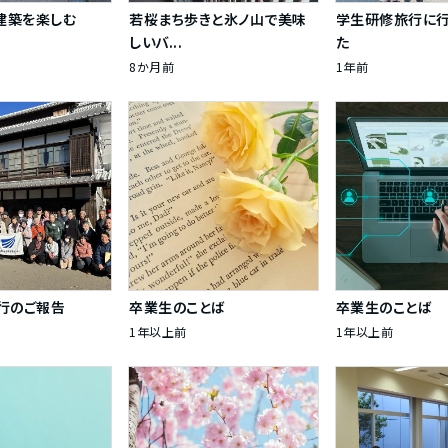
建築を楽しむ
若桜まち歩きと氷ノ山で美味
学生研修旅行に行
しいバ...
た
8か月前
1年前
行のご報告
卒業生のことば
卒業生のことば
1年以上前
1年以上前