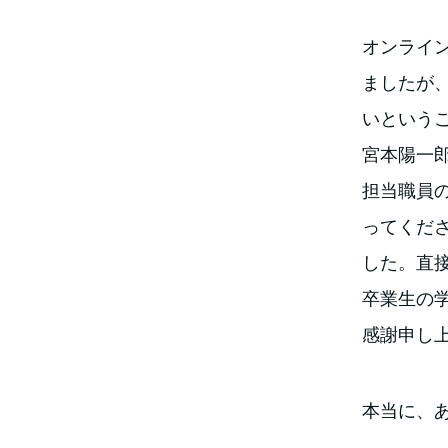
オンライ
ましたが
いという
宮本陽一
担当職員
ってくだ
した。直
卒業生の
感謝申し
本当に、