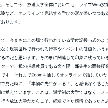
。そして今、放送大学全体においても、ライブWeb授業
試験など、オンラインで完結する学びの形が整いつつあ
ております。
方で、今まさにこの場で行われている学位記授与式のよ
はなく現実世界で行われる行事やイベントの価値という
するのだと思います。その事に関連して印象に残ってい
ンターで、私の指導教員である宮本陽一郎先生の面接授
とです。それまでZoomを通じてオンラインで話してい
前で見た時に、「本物の先生がいる！」と感慨深く感じ
明に覚えています。これは、通学制の大学ではなく、メ
を行う放送大学だからこそ、経験できた感情であったと