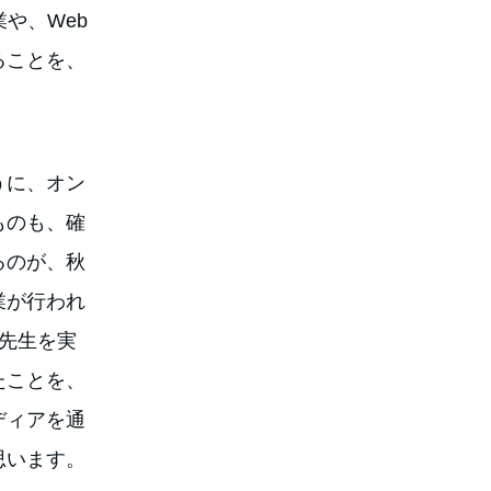
や、Web
ることを、
うに、オン
ものも、確
るのが、秋
業が行われ
た先生を実
たことを、
ディアを通
思います。