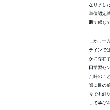
なりました
単位認定
肌で感じ
しかし一
ラインで
かに存在
田学習セ
た時のこ
際に目の
今でも鮮
じて学び