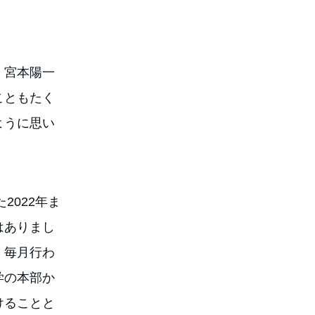
、宮本陽一
こともたく
ように思い
2022年ま
はありまし
、毎月行わ
学の本部か
けることと