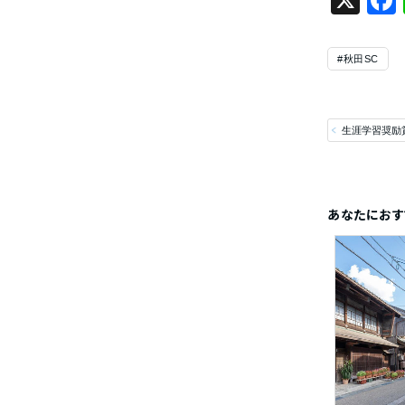
X
#秋田SC
生涯学習奨励
あなたにおす