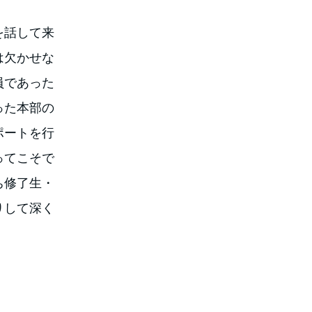
を話して来
は欠かせな
員であった
った本部の
ポートを行
ってこそで
ち修了生・
りして深く