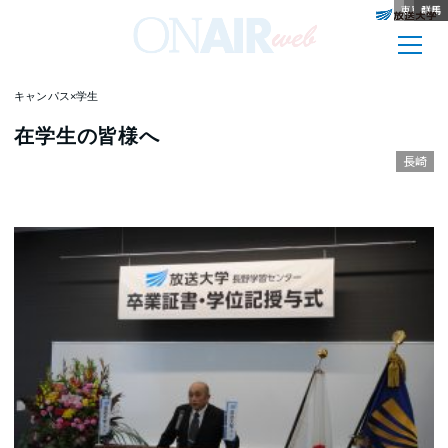
東京多摩
鹿児島
秋田
山口
秋田
沖縄
長野
千葉
高知
熊本
長崎
群馬
キャンパス×学生
在学生の皆様へ
長崎