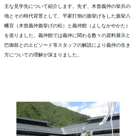
主な見学先について紹介します。先ず、木曾義仲の挙兵の
地とその時代背景として、平家打倒の旗挙げをした旗挙八
幡宮（木曾義仲旗挙げの松）と義仲館（よしなかやかた）
を巡りました。義仲館では義仲に関わる数々の資料展示と
巴御前とのエピソード等スタッフの解説により義仲の生き
方についての理解が深まりました。