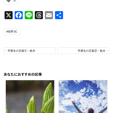
0
X
Facebook
Line
Threads
Email
共
有
#長野SC
卒業生の言葉①－栃木
卒業生の言葉②－栃木
あなたにおすすめの記事