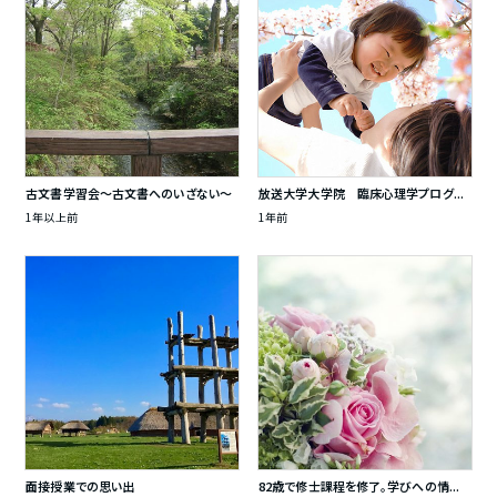
古文書学習会～古文書へのいざない～
放送大学大学院 臨床心理学プログ...
1年以上前
1年前
面接授業での思い出
82歳で修士課程を修了。学びへの情...