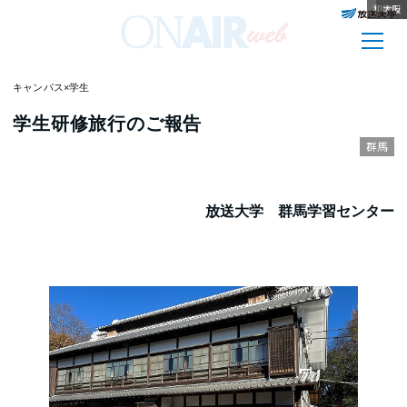
北海道
和歌山
島根
長崎
鳥取
福井
愛知
山口
栃木
熊本
秋田
大阪
キャンパス×学生
学生研修旅行のご報告
群馬
放送大学 群馬学習センター