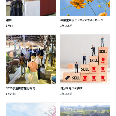
謝辞
卒業生からアドバイスやメッセージ...
1年前
1年以上前
2025学生研修旅行報告
自分を見つめ直す
1か月前
1年以上前