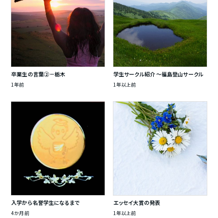
卒業生の言葉②－栃木
学生サークル紹介 ～福島登山サークル
1年前
1年以上前
入学から名誉学生になるまで
エッセイ大賞の発表
4か月前
1年以上前