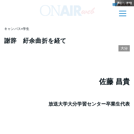
大阪／兵庫
青森／八戸
北海道
埼玉
群馬
岐阜
沖縄
栃木
福島
群馬
宮崎
大分
キャンパス×学生
謝辞 紆余曲折を経て
大分
佐藤 昌貴
放送大学大分学習センター卒業生代表