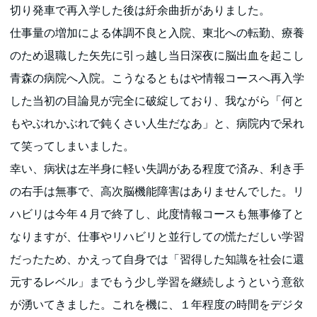
切り発車で再入学した後は紆余曲折がありました。
仕事量の増加による体調不良と入院、東北への転勤、療養
のため退職した矢先に引っ越し当日深夜に脳出血を起こし
青森の病院へ入院。こうなるともはや情報コースへ再入学
した当初の目論見が完全に破綻しており、我ながら「何と
もやぶれかぶれで鈍くさい人生だなあ」と、病院内で呆れ
て笑ってしまいました。
幸い、病状は左半身に軽い失調がある程度で済み、利き手
の右手は無事で、高次脳機能障害はありませんでした。リ
ハビリは今年４月で終了し、此度情報コースも無事修了と
なりますが、仕事やリハビリと並行しての慌ただしい学習
だったため、かえって自身では「習得した知識を社会に還
元するレベル」までもう少し学習を継続しようという意欲
が湧いてきました。これを機に、１年程度の時間をデジタ