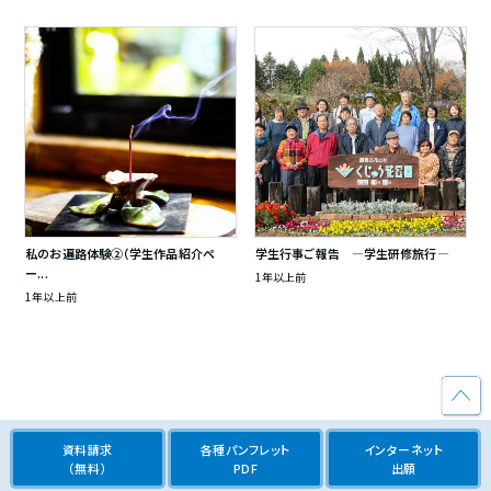
私のお遍路体験②（学生作品紹介ペ
学生行事ご報告 ―学生研修旅行―
ー...
1年以上前
1年以上前
資料請求
各種パンフレット
インターネット
（無料）
PDF
出願