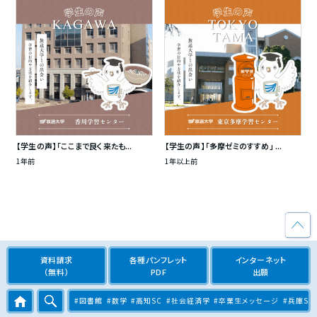
【学生の声】「ここまで良く来たも...
【学生の声】「多摩ゼミのすすめ」 ...
1年前
1年以上前
資料請求
各種パンフレット
インターネット
（無料）
PDF
出願
#図書館
#数学
#高知SC
#社会経済学
#卒業生メッセージ
#兵庫SC