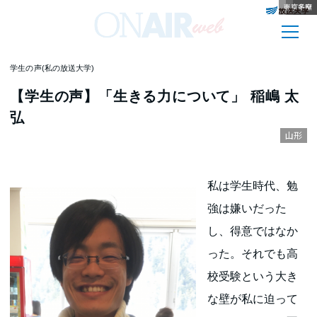
東京多摩
鹿児島
高知
長崎
愛媛
新潟
秋田
青森
静岡
宮崎
滋賀
香川
学生の声(私の放送大学)
【学生の声】「生きる力について」 稲嶋 太
弘
山形
私は学生時代、勉
強は嫌いだった
し、得意ではなか
った。それでも高
校受験という大き
な壁が私に迫って