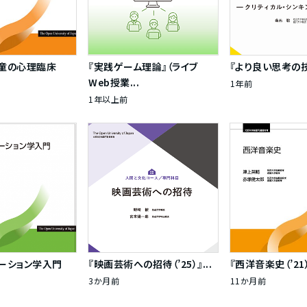
児童の心理臨床
『実践ゲーム理論』（ライブ
『より良い思考の技法（
Web授業...
1年前
1年以上前
ケーション学入門
『映画芸術への招待（’25）』...
『西洋音楽史（’21）』
3か月前
11か月前