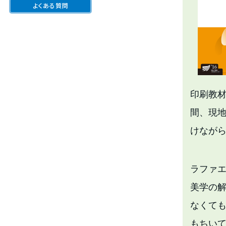
よくある質問
印刷教材
間、現
けなが
ラファ
美学の解
なくて
もちい