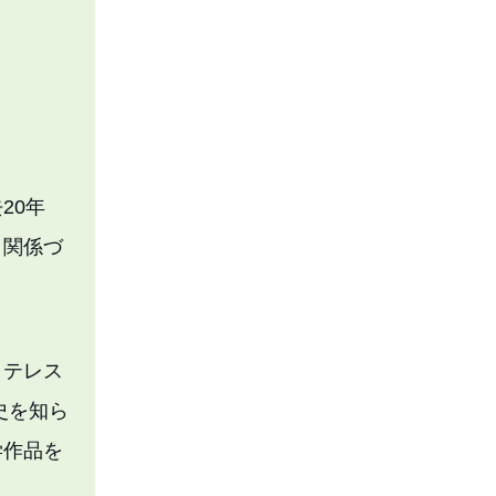
20年
と関係づ
トテレス
史を知ら
学作品を