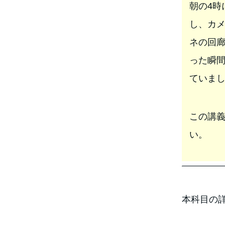
朝の4時
し、カ
ネの回
った瞬
ていま
この講
い。
本科目の