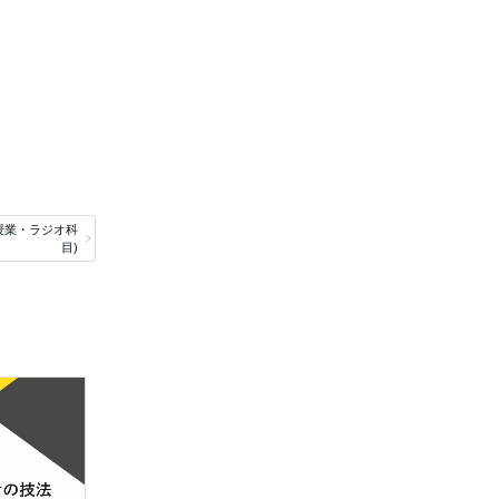
送授業・ラジオ科
目)