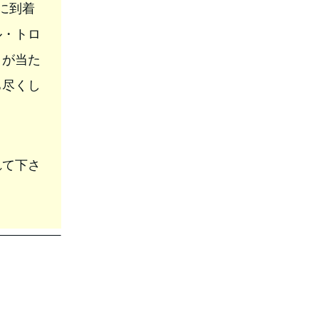
に到着
ル・トロ
日が当た
ち尽くし
れて下さ