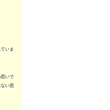
。
れていま
の思いで
れない思