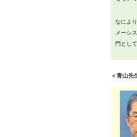
なによ
メーシ
門とし
＜青山先