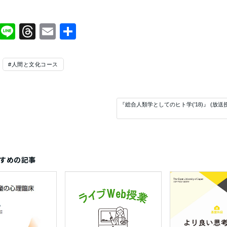
Facebook
Line
Threads
Email
共
有
#人間と文化コース
『総合人類学としてのヒト学(’18)』 (放
すめの記事