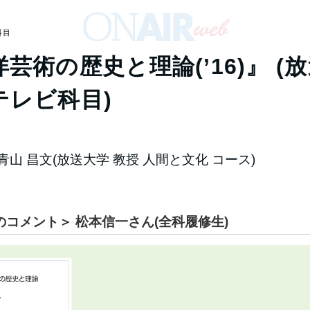
科目
芸術の歴史と理論(’16)』 (
テレビ科目)
⻘山 昌文(放送大学 教授 人間と文化 コース)
のコメント＞ 松本信一さん(全科履修生)