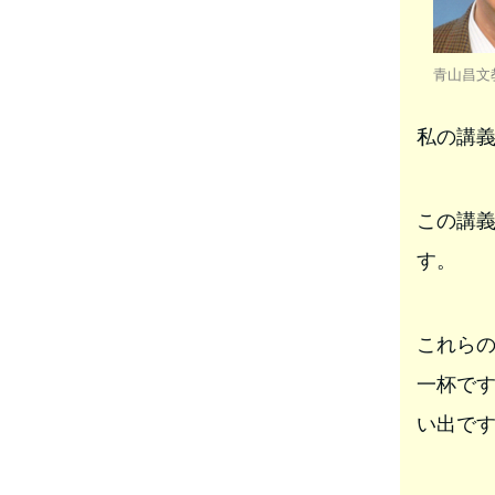
青山昌文
私の講
この講
す。
これら
一杯で
い出で