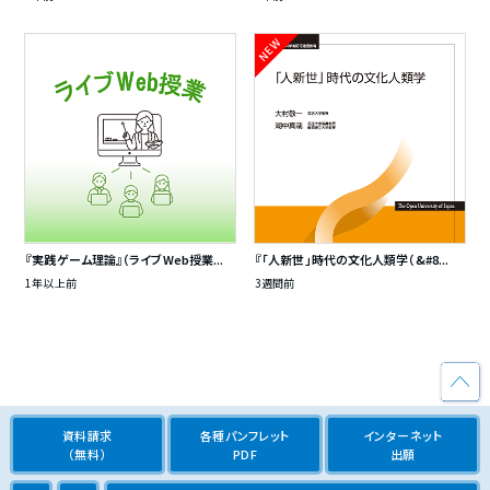
NEW
『実践ゲーム理論』（ライブWeb授業...
『「人新世」時代の文化人類学（&#8...
1年以上前
3週間前
資料請求
各種パンフレット
インターネット
（無料）
PDF
出願