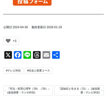
公開日 2024-04-30
最終更新日 2026-01-19
+1
X
Facebook
Line
Threads
Email
共
有
#テレビ科目
#社会と産業コース
『司法・犯罪心理学（’26）（’20）』
『認知症と生きる（’21）』 (放送授
(放送授業・ラジオ科目)
業・テレビ科目)