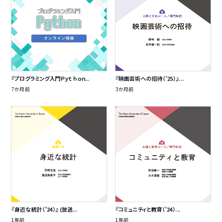
『プログラミング入門Ｐｙｔｈｏｎ...
『映画芸術への招待（’25）』...
7か月前
3か月前
『身近な統計（’24）』 (放送...
『コミュニティと教育（’24）...
1年前
1年前