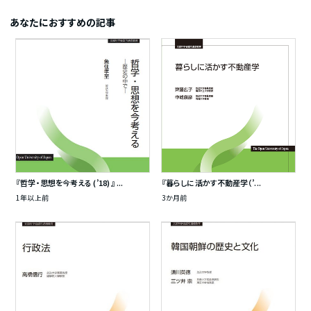
あなたにおすすめの記事
『哲学・思想を今考える (’18) 』 ...
『暮らしに活かす不動産学（’...
1年以上前
3か月前