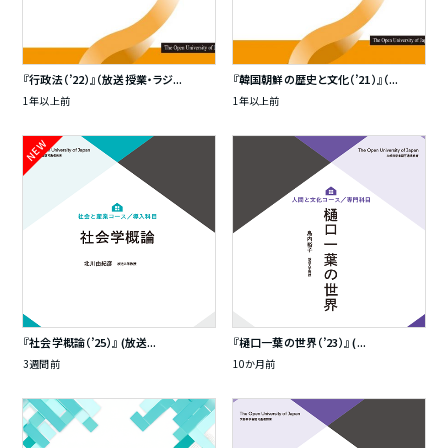
『行政法（’22）』（放送授業・ラジ...
『韓国朝鮮の歴史と文化（’21）』（...
1年以上前
1年以上前
NEW
『社会学概論（’25）』 (放送...
『樋口一葉の世界（’23）』 (...
3週間前
10か月前