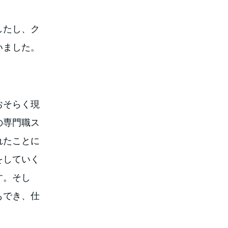
したし、ク
いました。
おそらく現
の専門職ス
れたことに
をしていく
す。そし
もでき、仕