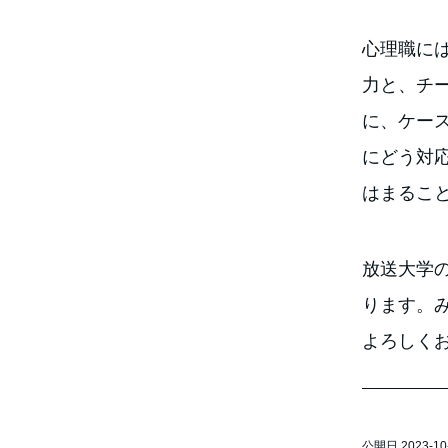
心理職に
力と、チ
に、ケー
にどう対
はまるこ
放送大学
ります。
よろしく
公開日 2023-10