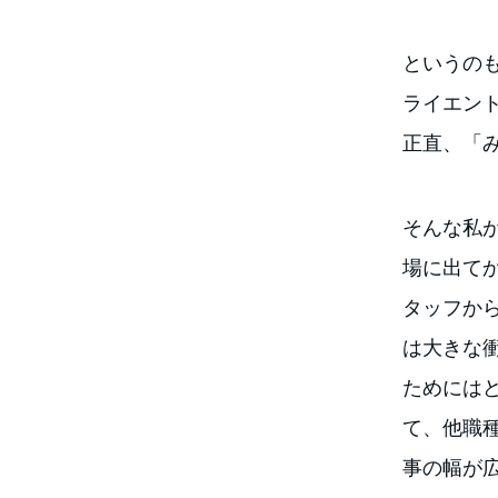
というの
ライエン
正直、「
そんな私
場に出て
タッフか
は大きな
ためには
て、他職
事の幅が