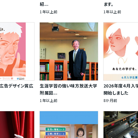
紹...
ます。
1年以上前
1年以上前
日広告デザイン賞広
生涯学習の強い味方放送大学
2026年度４月
附属図...
開始しました
1年以上前
8か月前