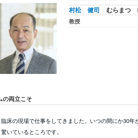
村松 健司
むらまつ 
教授
ムの両立こそ
と臨床の現場で仕事をしてきました。いつの間にか30年
々驚いているところです。