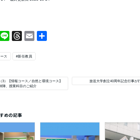
Facebook
Line
Threads
Email
共
有
コース
#新任教員
（3）【情報コース／自然と環境コース】
放送大学創立40周年記念行事が
師陣、授業科目のご紹介
すめの記事