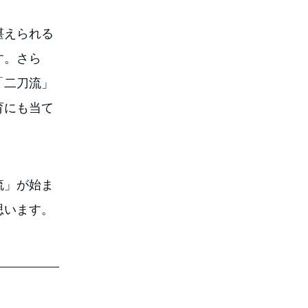
堪えられる
す。さら
「二刀流」
育にも当て
流」が始ま
思います。