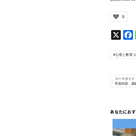
0
X
#心理と教育
コースガイド
学習内容、講
あなたにおす