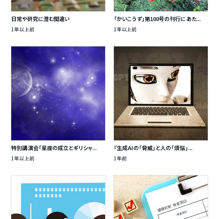
日常や研究に潜む間違い
「かいこうず」第100号の刊行にあた...
1年以上前
1年以上前
特別講演会「星座の成立とギリシャ...
『生成AIの「脅威」と人の「煩悩」...
1年以上前
1年前