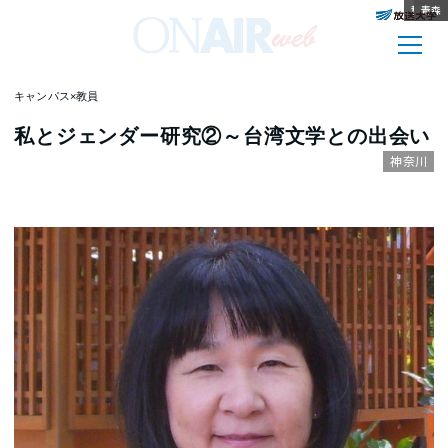
神奈川
鹿児島
和歌山
滋賀
福岡
高知
岩手
埼玉
富山
岩手
青森
青森
キャンパス×教員
私とジェンダー研究②～台湾文学との出会い
神奈川