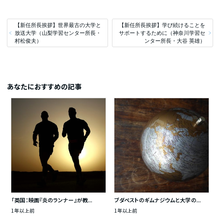
【新任所長挨拶】世界最古の大学と
【新任所長挨拶】学び続けることを
放送大学（山梨学習センター所長・
サポートするために（神奈川学習セ
村松俊夫）
ンター所長・大谷 英雄）
あなたにおすすめの記事
「英国：映画『炎のランナー』が教...
ブダペストのギムナジウムと大学の...
1年以上前
1年以上前