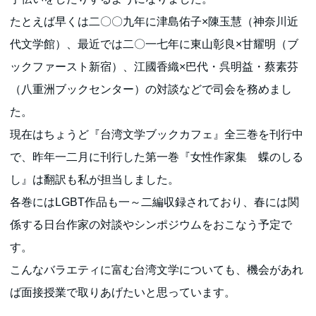
たとえば早くは二〇〇九年に津島佑子×陳玉慧（神奈川近
代文学館）、最近では二〇一七年に東山彰良×甘耀明（ブ
ックファースト新宿）、江國香織×巴代・呉明益・蔡素芬
（八重洲ブックセンター）の対談などで司会を務めまし
た。
現在はちょうど『台湾文学ブックカフェ』全三巻を刊行中
で、昨年一二月に刊行した第一巻『女性作家集 蝶のしる
し』は翻訳も私が担当しました。
各巻にはLGBT作品も一～二編収録されており、春には関
係する日台作家の対談やシンポジウムをおこなう予定で
す。
こんなバラエティに富む台湾文学についても、機会があれ
ば面接授業で取りあげたいと思っています。