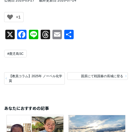
公開日 2026-03-27
最終更新日 2026-07-24
+1
X
Facebook
Line
Threads
Email
共
有
#鹿児島SC
【教員コラム】2025年 ノーベル化学
固原にて戦国秦の長城に登る
賞
あなたにおすすめの記事