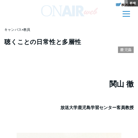
神奈川
沖縄
富山
山梨
長崎
青森
山口
沖縄
愛媛
熊本
新潟
長崎
キャンパス×教員
聴くことの日常性と多層性
鹿児島
関山 徹
放送大学鹿児島学習センター客員教授