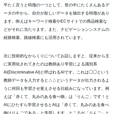
平たく言うと特徴の一つとして、世の中にたくさんあるデ
ータの中から、自分が欲しいデータを抽出する特徴があり
ます。例えばキーワード検索やECサイトでの商品検索な
どがそれに当たります。また、ナビゲーションシステムの
経路検索、路線検索にも活用されています。
次に技術的なからくりについてお話しますと、従来から主
に実用化されてきたのは教師あり学習による識別系
AI(Discriminative AI)と呼ばれるAIです。これは◯◯という
教師データを入力すると△△というデータが出力されるよ
うに何回も学習させ覚えさせる仕組みになっています。例
えば「赤くて、丸みのある食べ物」は「りんご」です！と
AIにひたすら学習させるとAIは「赤くて、丸みのある食べ
物はりんごである」と学習します。ところが「りんご」と