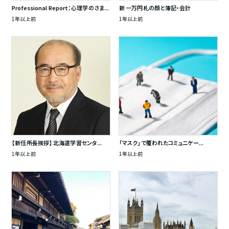
Professional Report：心理学のさま...
新 一万円札の顔と簿記・会計
1年以上前
1年以上前
【新任所長挨拶】 北海道学習センタ...
「マスク」で覆われたコミュニケー...
1年以上前
1年以上前