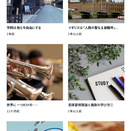
学問は我らを自由にする
イギリスは「人類の聖なる避難所」...
1年前
1年以上前
世界に一つだけの･･･
言語習得理論と英語の学び方①
11か月前
1年以上前