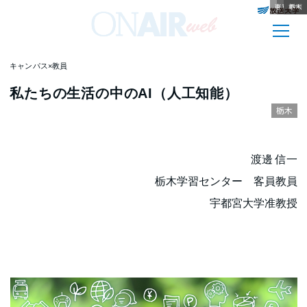
東京多摩
北海道
青森
長崎
岐阜
秋田
沖縄
山梨
岩手
八戸
栃木
キャンパス×教員
私たちの生活の中のAI（人工知能）
栃木
渡邊 信一
栃木学習センター 客員教員
宇都宮大学准教授