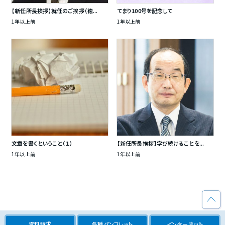
【新任所長挨拶】就任のご挨拶（徳...
てまり100号を記念して
1年以上前
1年以上前
文章を書くということ（１）
【新任所長挨拶】学び続けることを...
1年以上前
1年以上前
資料請求
各種パンフレット
インターネット