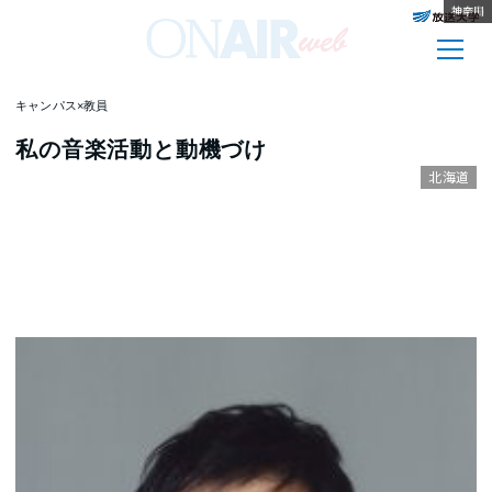
和歌山
神奈川
和歌山
神奈川
兵庫
秋田
宮城
香川
富山
徳島
広島
キャンパス×教員
私の音楽活動と動機づけ
北海道