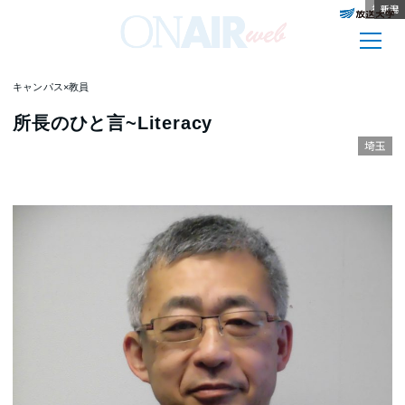
神奈川
山口
大阪
香川
秋田
山梨
大阪
青森
大分
新潟
キャンパス×教員
所長のひと言~Literacy
埼玉