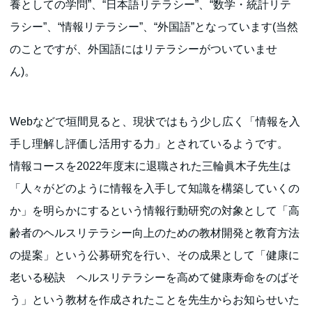
養としての学問”、“日本語リテラシー”、“数学・統計リテ
ラシー”、“情報リテラシー”、“外国語”となっています(当然
のことですが、外国語にはリテラシーがついていませ
ん)。
Webなどで垣間見ると、現状ではもう少し広く「情報を入
手し理解し評価し活用する力」とされているようです。
情報コースを2022年度末に退職された三輪眞木子先生は
「人々がどのように情報を入手して知識を構築していくの
か」を明らかにするという情報行動研究の対象として「高
齢者のヘルスリテラシー向上のための教材開発と教育方法
の提案」という公募研究を行い、その成果として「健康に
老いる秘訣 ヘルスリテラシーを高めて健康寿命をのばそ
う」という教材を作成されたことを先生からお知らせいた