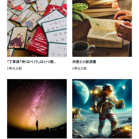
『丁寧語「侍（はべ）り」はいつ発...
共感と小説読書
1年以上前
1年以上前