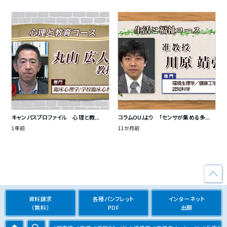
キャンパスプロファイル 心理と教...
コラムOUJより 「センサが集める多...
1年前
11か月前
資料請求
各種パンフレット
インターネット
（無料）
PDF
出願