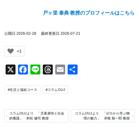
戸ヶ里 泰典 教授のプロフィールはこちら
公開日 2026-02-28
最終更新日 2026-07-21
+1
X
Facebook
Line
Threads
Email
共
有
#生活と福祉コース
#コラムOUJ
コラムOUJより 「児童虐待と社会
コラムOUJより 「ゼロから学ぶ物
的養護」 村松 健司 教授
理の魅力」 岸根 順一郎 教授