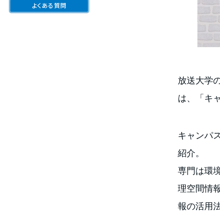
よくある質問
放送大学
は、「キ
キャンパス
紹介。
専門は環
理空間情報
報の活用