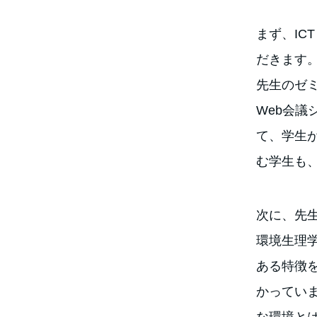
まず、I
だきます
先生のゼ
Web会
て、学生
む学生も
次に、先
環境生理
ある特徴
かってい