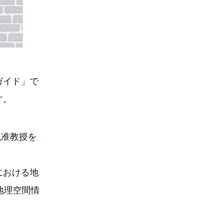
ガイド」で
す。
弘准教授を
における地
地理空間情