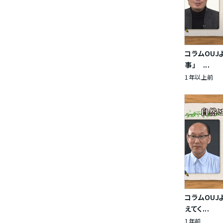
コラムOUJ
事」 ...
1年以上前
コラムOUJ
えてく...
1年前