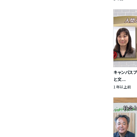
キャンパス
と文...
1年以上前