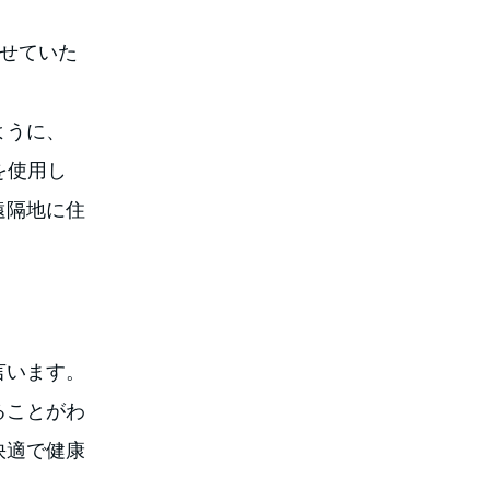
見せていた
ように、
を使用し
遠隔地に住
言います。
ることがわ
快適で健康