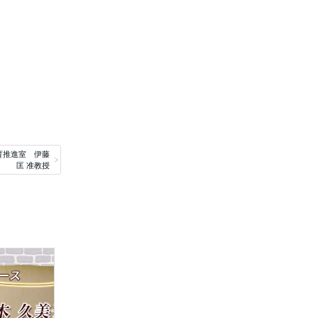
育推進室 伊藤
匡 准教授