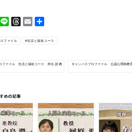
Facebook
Line
Threads
Email
共
有
プロファイル
#生活と福祉コース
ロファイル 生活と福祉コース 井出 訓 教
キャンパスプロファイル 公認心理師教
すめの記事