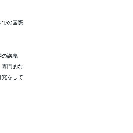
スでの国際
学の講義
。専門的な
研究をして