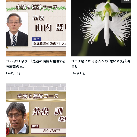
コラムOUJより 「患者の病気を推理する
コロナ禍における人への「思いやり」を考
医療者の思...
える
1年以上前
1年以上前