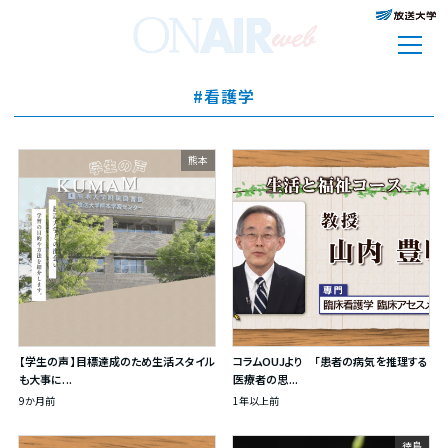
#看護学
熊本
【学生の声】目標達成のため生活スタイル
コラムOUJより 「患者の病気を推理する
も大事に...
医療者の思...
9か月前
1年以上前
徳島