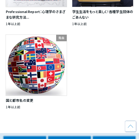
Professional Report：心理学のさまざ
学生生活をもっと楽しく！各種学生団体の
まな研究方法...
ごあんない
1年以上前
1年以上前
青森
国と都市名の変更
1年以上前