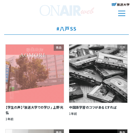
#八戸SS
青森
八戸
【学生の声】「放送大学での学び」 上野 光
中国語学習のコツがあるとすれば
弘
1年前
1年前
青森
青森