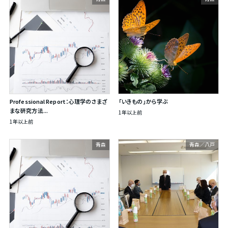
Professional Report：心理学のさまざ
「いきもの」から学ぶ
まな研究方法...
1年以上前
1年以上前
青森
青森／八戸