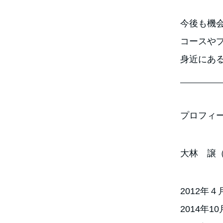
今後も機
コースや
身近にあ
プロフィ
大林 譲
2012年
2014年