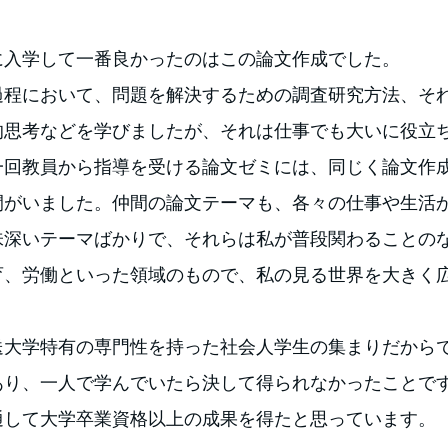
に入学して一番良かったのはこの論文作成でした。
過程において、問題を解決するための調査研究方法、そ
的思考などを学びましたが、それは仕事でも大いに役立
一回教員から指導を受ける論文ゼミには、同じく論文作
間がいました。仲間の論文テーマも、各々の仕事や生活
味深いテーマばかりで、それらは私が普段関わることの
育、労働といった領域のもので、私の見る世界を大きく
送大学特有の専門性を持った社会人学生の集まりだから
あり、一人で学んでいたら決して得られなかったことで
通して大学卒業資格以上の成果を得たと思っています。