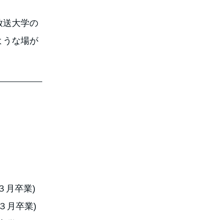
放送大学の
ような場が
３月卒業)
３月卒業)