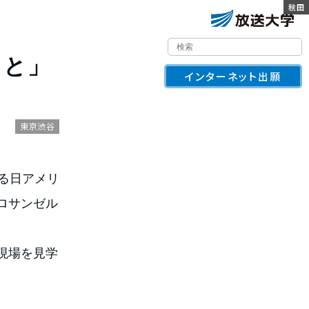
佐賀
三重
千葉
栃木
愛媛
徳島
大分
奈良
愛媛
岩手
宮崎
秋田
こと」
インターネット出願
東京渋谷
る日アメリ
ロサンゼル
現場を見学