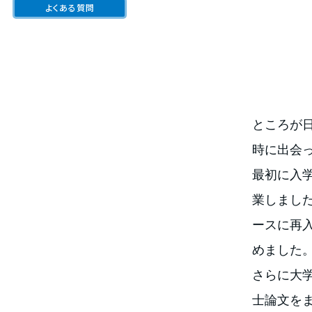
よくある質問
ところが
時に出会
最初に入
業しまし
ースに再
めました
さらに大
士論文を