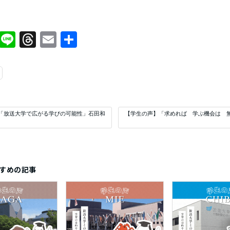
Facebook
Line
Threads
Email
共
有
「放送大学で広がる学びの可能性」石田和
【学生の声】「求めれば 学ぶ機会は 
すめの記事