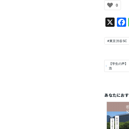
0
X
#東京渋谷SC
【学生の声】
浩
あなたにおす