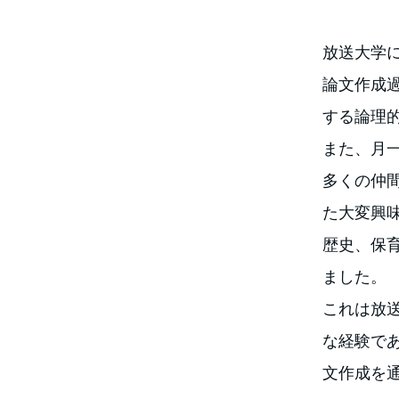
放送大学
論文作成
する論理
また、月
多くの仲
た大変興
歴史、保
ました。
これは放
な経験で
文作成を