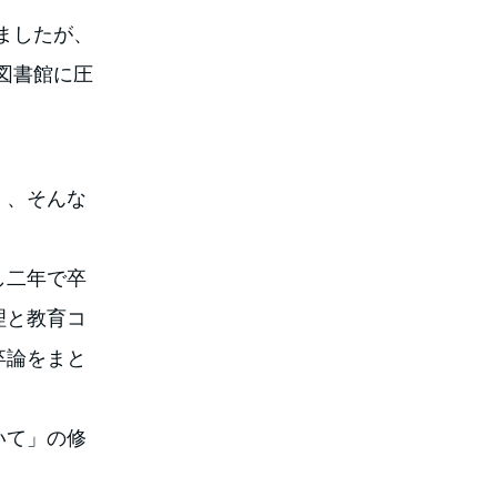
ましたが、
図書館に圧
。
く、そんな
し二年で卒
理と教育コ
卒論をまと
いて」の修