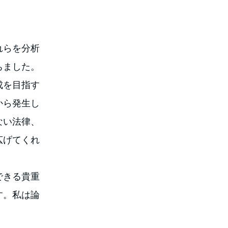
れらを分析
ちました。
成を目指す
から発生し
ない法律、
広げてくれ
できる貴重
す。私は論