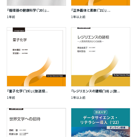
『循環器の健康科学（’20）』...
『正多面体と素数（’21）』 ...
1年前
1年以上前
『量子化学（’19）』 (放送授...
『レジリエンスの諸相(’18) 』 (放...
1年前
1年以上前