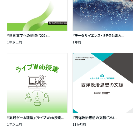
『世界文学への招待（’22）』...
『データサイエンス・リテラシ導入...
1年以上前
1年前
『実践ゲーム理論』（ライブWeb授業...
『西洋政治思想の文脈（’25）...
1年以上前
11か月前