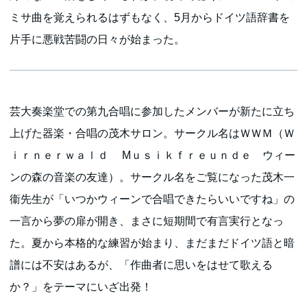
ミサ曲を覚えられるはずもなく、5月からドイツ語辞書を
片手に悪戦苦闘の日々が始まった。
芸大奏楽堂での第九合唱に参加したメンバーが新たに立ち
上げた器楽・合唱の茂木サロン。サークル名はＷＷＭ（Ｗ
ｉｒｎｅｒｗａｌｄ Mｕｓｉｋｆｒｅｕｎｄｅ ウィー
ンの森の音楽の友達）。サークル名をご覧になった茂木一
衞先生が「いつかウィーンで合唱できたらいいですね」の
一言から夢の扉が開き、まさに短期間で有言実行となっ
た。夏から本格的な練習が始まり、まだまだドイツ語と暗
譜には不安はあるが、「作曲者に思いをはせて歌える
か？」をテーマにいざ出発！