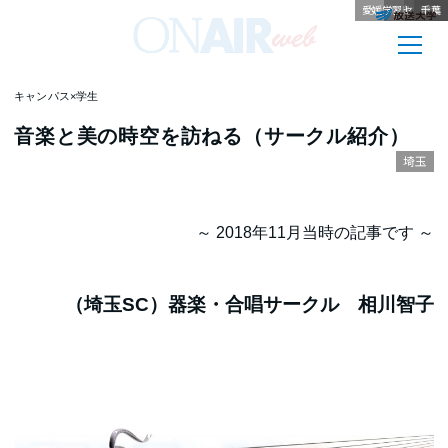
愛媛学習センター
広島／福山
北海道
山口
沖縄
兵庫
佐賀
愛知
熊本
大分
群馬
千葉
キャンパス×学生
音楽と美の時空を訪ねる（サークル紹介）
埼玉
～ 2018年11月当時の記事です ～
（埼玉SC）器楽・合唱サークル
相川智子