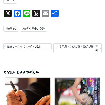
X
Facebook
Line
Threads
Email
共
有
#埼玉SC
#在学生同士の交流
歴史サークル（サークル紹介）
大学卒業・学びの種・喜びの種・再
出発
あなたにおすすめの記事