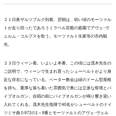
２１日夜ザルツブルク到着。翌朝は、幼い頃のモーツァル
トが走り回ったであろうミラベル宮殿の庭園でアヴェ･ヴ
ェルム・コルプスを歌う。モーツァルト生家等の市内観
光。
２３日ウィーン着。いよいよ本番。この頃には茂木先生の
ご説明で、ウィーンで生まれ育ったシューベルトがより身
近な存在になっている。ペーター教会は緑のドーム型屋根
を持ち、重厚な落ち着いた雰囲気で奥には立派な祭壇とパ
イプオルガン。合唱の前にパイプオルガンが鳴り響き迎い
入れてくれる。茂木先生指揮で40名がシューベルトのドイ
ツミサ曲Ｄ872の1～9番とモーツァルトのアヴェ･ヴェル