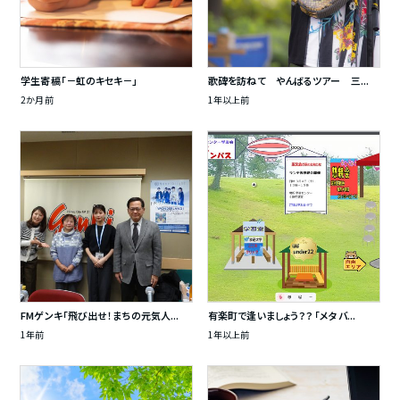
学生寄稿「－虹のキセキ－」
歌碑を訪ねて やんばるツアー 三...
2か月前
1年以上前
FMゲンキ「飛び出せ！まちの元気人...
有楽町で逢いましょう？？ 「メタバ...
1年前
1年以上前