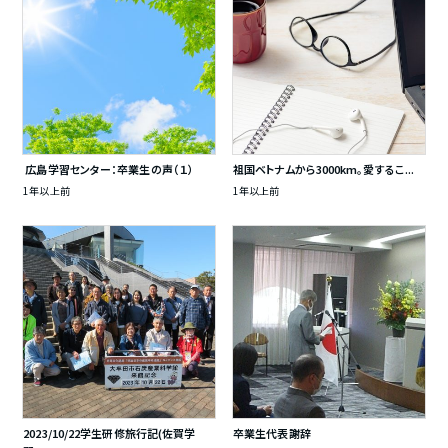
広島学習センター：卒業生の声（１）
祖国ベトナムから3000km。愛するこ...
1年以上前
1年以上前
2023/10/22学生研修旅行記(佐賀学
卒業生代表謝辞