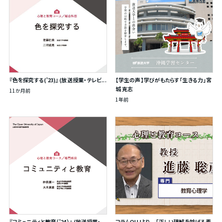
『色を探究する(’23)』 (放送授業・テレビ...
【学生の声】学びがもたらす「生きる力」宮
城 克志
11か月前
1年前
『コミュニティと教育（’24）』 (放送授業・...
コラムOUJより 「正しい理解を妨げる素