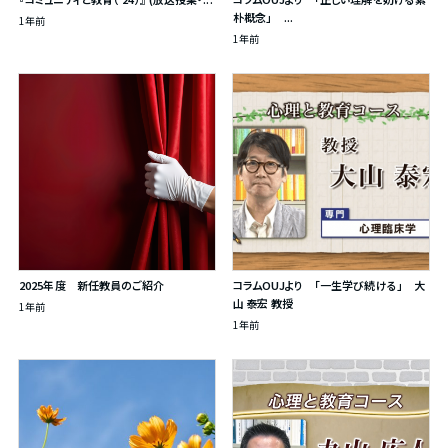
朴概念」 ...
1年前
1年前
2025年度 新任教員のご紹介
コラムOUJより 「一生学び続ける」 大
山 泰宏 教授
1年前
1年前