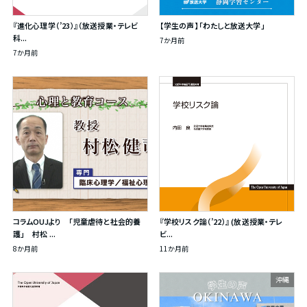
『進化心理学（’23）』（放送授業・テレビ
【学生の声】「わたしと放送大学」
科...
7か月前
7か月前
コラムOUJより 「児童虐待と社会的養
『学校リスク論（’22）』 (放送授業・テレ
護」 村松 ...
ビ...
8か月前
11か月前
沖縄