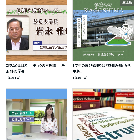
鹿児島
コラムOUJより 「チョウの不思議」 岩
【学生の声】「始まりは 『無知の知』 から」
永 雅也 学長
牛島...
1年以上前
1年以上前