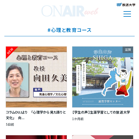
#心理と教育コース
NEW
滋賀
コラムOUJより 「心理学から見た語りと
【学生の声】生涯学習としての放送大学
文化」 向...
1か月前
5日前