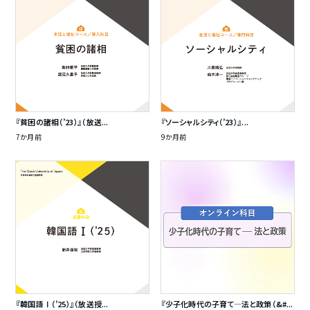
『貧困の諸相（’23）』（放送...
『ソーシャルシティ（’23）』...
7か月前
9か月前
『韓国語Ⅰ（’25）』（放送授...
『少子化時代の子育て―法と政策（&#...