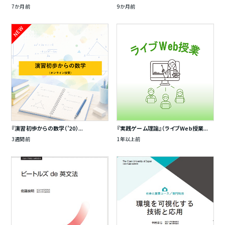
7か月前
9か月前
NEW
『演習初歩からの数学（’20）...
『実践ゲーム理論』（ライブWeb授業...
3週間前
1年以上前