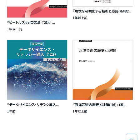
『環境を可視化する技術と応用(&#82...
1年以上前
『ビートルズ de 英文法 (’21) 』 ...
1年以上前
『データサイエンス・リテラシ導入...
『西洋芸術の歴史と理論(’16)』 (放...
1年前
1年以上前