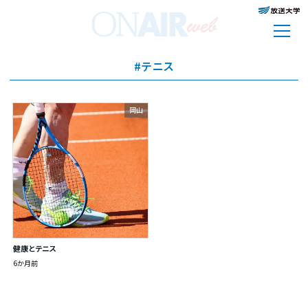
#テニス
岡山
健康とテニス
6か月前