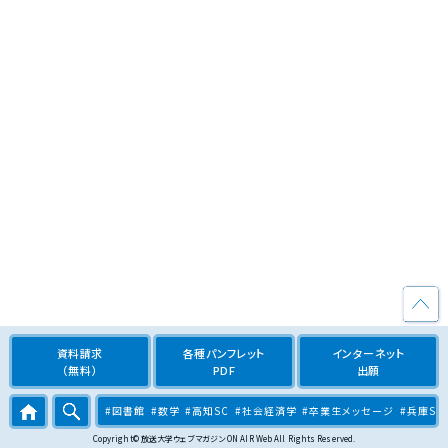
資料請求
各種パンフレット
インターネット
（無料）
PDF
出願
#図書館
#数学
#高知SC
#社会経済学
#卒業生メッセージ
#兵庫SC
Copyright© 放送大学ウェブマガジン ON AIR Web All Rights Reserved.